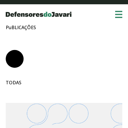
PuBLICAÇÕES
Quem foram
Medidas Cautelares
Projetos
Notícias
TODAS
Documentos